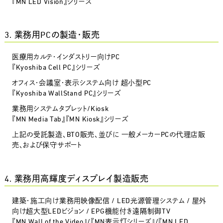
『MN LED Vision』シリーズ
3. 業務用PCの製造・販売
医療用カルテ・インダストリー向けPC
『Kyoshiba Cell PC』シリーズ
オフィス・会議室・表示システム向け 超小型PC
『Kyoshiba WallStand PC』シリーズ
業務用システムタブレット/Kiosk
『MN Media Tab』『MN Kiosk』シリーズ
上記の受託製造、BTO販売、並びに 一般メーカーPCの代理店販
売、および保守サポート
4. 業務用高輝度ディスプレイ製造販売
建築・施工向け業務用映像配信 / LED光源管理システム / 屋外
向け超大型LEDビジョン / EPG機能付き遠隔制御TV
『MN Wall of the Video』/『MN表示灯シリーズ』/『MN LED