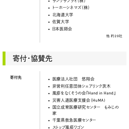
サンワサプライ（株）
トーホーシネマズ（株）
北海道大学
佐賀大学
日本医師会
他 約20社
寄付・協賛先
寄付先
医療法人社団 悠翔会
非営利任意団体シェアリンク茨木
風疹をなくそうの会『Hand in Hand』
災害人道医療支援会（HuMA)
国立成育医療研究センター もみじの
家
千葉県救急医療センター
ストップ風疹ワゴン