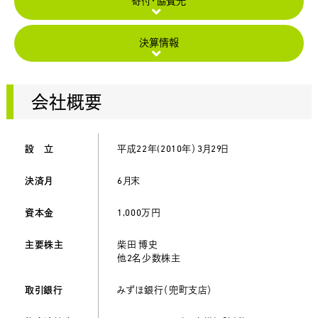
寄付・
協賛先
決算情報
会社概要
設 立
平成22年(2010年）3月29日
決済月
6月末
資本金
1,000万円
主要株主
柴田 博史
他2名少数株主
取引銀行
みずほ銀行（兜町支店）