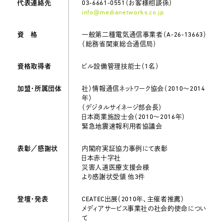
代表連絡先
03-6661-0551（お客様相談係）
info@medianetworks.co.jp
資 格
一般第二種電気通信事業者（A-26-13663）
（総務省関東総合通信局）
資格取得者
ビル設備管理技能士（1名）
加盟・所属団体
社）情報通信ネットワーク協会（2010〜2014
年）
（デジタルサイネージ部会長）
日本商業施設士会（2010〜2016年）
緊急地震速報利用者協議会
表彰／感謝状
内閣府実証協力事例にて表彰
日本赤十字社
災害人道医療支援会様
より感謝状受領
他3件
登壇・発表
CEATEC出展（2010年、主催者推薦）
メディアサービス事業社の社会的使命につい
て