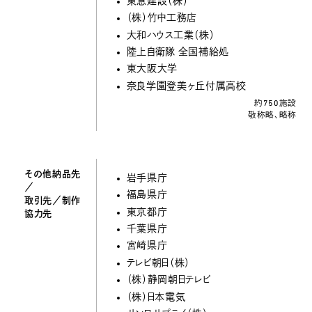
東急建設（株）
（株）竹中工務店
大和ハウス工業（株）
陸上自衛隊 全国補給処
東大阪大学
奈良学園登美ヶ丘付属高校
約750施設
敬称略、略称
その他納品先
岩手県庁
／
福島県庁
取引先／制作
東京都庁
協力先
千葉県庁
宮崎県庁
テレビ朝日（株）
（株）静岡朝日テレビ
（株）日本電気