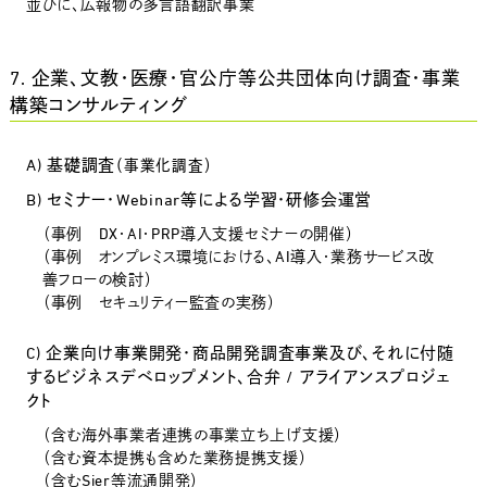
並びに、広報物の多言語翻訳事業
7. 企業、文教・医療・官公庁等公共団体向け調査・事業
構築コンサルティング
A) 基礎調査
（事業化調査）
B) セミナー・Webinar等による学習・研修会運営
（事例 DX・AI・PRP導入支援セミナーの開催）
（事例 オンプレミス環境における、AI導入・業務サービス改
善フローの検討）
（事例 セキュリティー監査の実務）
C) 企業向け事業開発・商品開発調査事業及び、それに付随
するビジネスデベロップメント、合弁 / アライアンスプロジェ
クト
（含む海外事業者連携の事業立ち上げ支援）
（含む資本提携も含めた業務提携支援）
（含むSier等流通開発）