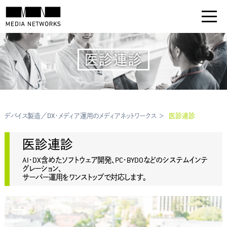
医診連診
デバイス製造／DX・メディア運用のメディアネットワークス
医診連診
医診連診
AI・DX含めたソフトウェア開発、PC・BYDOなどのシステムインテ
グレーション、
サーバー運用をワンストップで対応します。